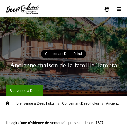
メニュー
Concernant Deep Fukui
Ancienne maison de la famille Tamura
Bienvenue à Deep
Fukui
Bienvenue à Deep Fukui
Concernant Deep Fukui
Ancienne maison de la famille Tamura
ホーム
Il s'agit d'une résidence de samouraï qui existe depuis 1827.